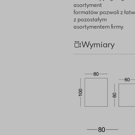
asortyment
formatów pozwoli z łat
z pozostałym
asortymentem firmy.
Wymiary