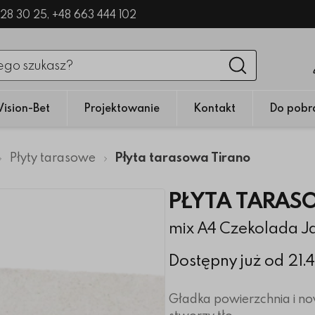
328 30 25,
+48 663 444 102
nięciu przycisku fraza zostanie wyszukana
Wyszukaj
Vision-Bet
Projektowanie
Kontakt
Do pobr
Płyty tarasowe
Płyta tarasowa Tirano
PŁYTA TARAS
mix A4 Czekolada J
Dostępny już od 21.
Gładka powierzchnia i n