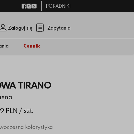
PORADNIKI
Facebook
Instagram
Pinterest
Zaloguj się
Zapytania
Zamknij p
(pusty)
ania
Cennik
OWA TIRANO
asna
49 PLN
/ szt.
owoczesna kolorystyka