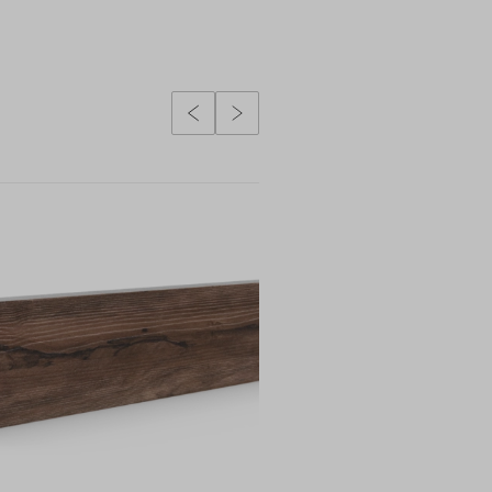
Poprzedni slidy
Następny slidy
NOWOŚĆ