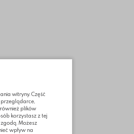
ania witryny. Część
 przeglądarce,
 również plików
sób korzystasz z tej
ą zgodą. Możesz
 mieć wpływ na
Poprzedni slidy
Następny slidy