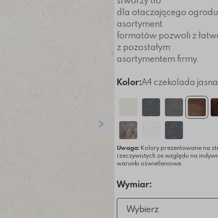
stworzy tło
dla otaczającego ogrodu i
asortyment
formatów pozwoli z łatw
z pozostałym
asortymentem firmy.
Kolor:
A4 czekolada jasna
Następny slajd
Uwaga:
Kolory prezentowane na st
rzeczywistych ze względu na indyw
warunki oświetleniowe.
Wymiar:
Wybierz