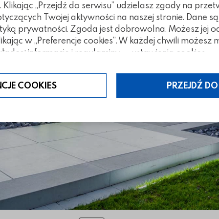
 Tirano
Klikając „Przejdź do serwisu” udzielasz zgody na prze
czących Twojej aktywności na naszej stronie. Dane są
tyką prywatności. Zgoda jest dobrowolna. Możesz jej 
klikając w „Preferencje cookies”. W każdej chwili możes
ładce: informacje i regulaminy — ustawienia cookies.
NCJE COOKIES
PRZEJDŹ DO