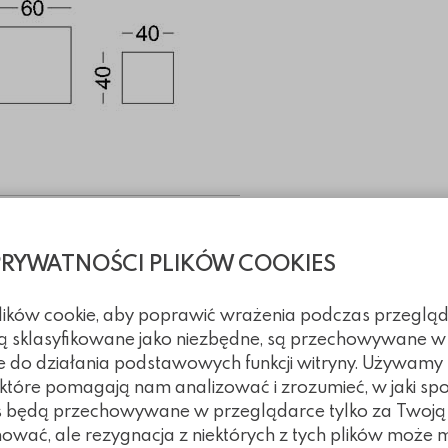
hniczne
PRYWATNOŚCI PLIKÓW COOKIES
nia
plików cookie, aby poprawić wrażenia podczas przegląd
 są sklasyfikowane jako niezbędne, są przechowywane w
e do działania podstawowych funkcji witryny. Używamy
, które pomagają nam analizować i zrozumieć, w jaki spo
z wykorzystaniem płyt
kies będą przechowywane w przeglądarce tylko za Twoj
nować, ale rezygnacja z niektórych z tych plików może