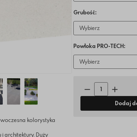
Grubość:
Wybierz
Powłoka PRO-TECH:
Wybierz
Ilość sztuk:
Dodaj d
owoczesna kolorystyka
i architektury. Duży