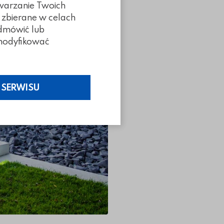
twarzanie Twoich
 zbierane w celach
odmówić lub
z modyfikować
 SERWISU