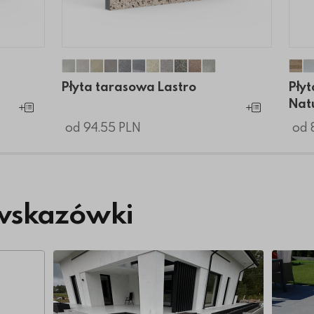
o
ino
ertino
avertino
Płyta tarasowa Lastro
Płyta tarasowa Lastro
Płyta tarasowa Lastro
Płyta tarasowa Lastro
Płyta tarasowa Lastro
Płyta tarasowa Lastro
Płyta tarasowa Lastro
Płyta tarasowa Lastro
Płyta tarasowa Lastro
Płyta tarasowa Last
Płyta tarasowa La
Pły
Płyta tarasowa Lastro
Pły
Nat
Dodaj do koszyka
Dodaj do koszyk
od 94.55 PLN
od 
wskazówki
Więcej o Nowoczesny taras z wielkoformatowy
Więcej 