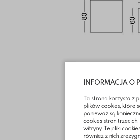
Informacje tec
INFORMACJA O 
Pliki do pobra
Ta strona korzysta z 
plików cookies, które
ponieważ są konieczn
cookies stron trzecich
Realizacje 
witryny. Te pliki coo
również z nich zrezyg