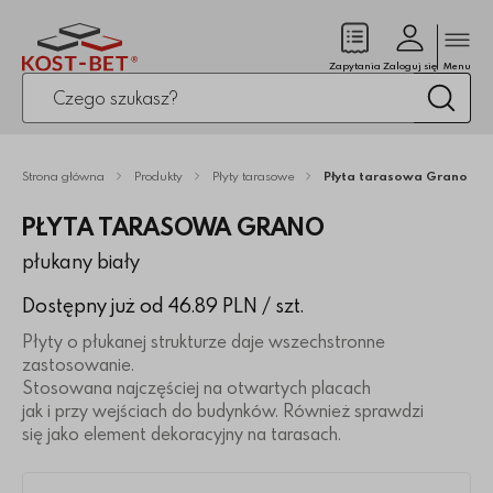
Zamk
(pusty)
Zapytania
Zaloguj się
Menu
Po kliknięciu przycisku fraza zostanie wyszukana
Wysz
Strona główna
Produkty
Płyty tarasowe
Płyta tarasowa Grano
PŁYTA TARASOWA GRANO
płukany biały
Dostępny już od 46.89 PLN
/ szt.
Płyty o płukanej strukturze daje wszechstronne
zastosowanie.
Stosowana najczęściej na otwartych placach
jak i przy wejściach do budynków. Również sprawdzi
się jako element dekoracyjny na tarasach.