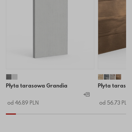
Płyta tarasowa Grandia
Płyta tarasowa Grandia
Płyta taraso
Płyta tar
Płyta t
Płyta
Płyta tarasowa Grandia
Płyta taraso
Dodaj do koszyka
od 46.89 PLN
od 56.73 PLN