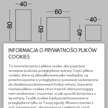
INFORMACJA O PRYWATNOŚCI PLIKÓW
COOKIES
Informacje techniczne
Ta strona korzysta z plików cookie, aby poprawić
wrażenia podczas przeglądania witryny. Część plików
cookies, które są sklasyfikowane jako niezbędne, są
Pliki do pobrania
przechowywane w przeglądarce, ponieważ są konieczne
do działania podstawowych funkcji witryny. Używamy
również plików cookies stron trzecich, które pomagają
nam analizować i zrozumieć, w jaki sposób korzystasz z
tej witryny. Te pliki cookies będą przechowywane w
Realizacje z wykorzystaniem płyt
przeglądarce tylko za Twoją zgodą. Możesz również z
nich zrezygnować, ale rezygnacja z niektórych z tych