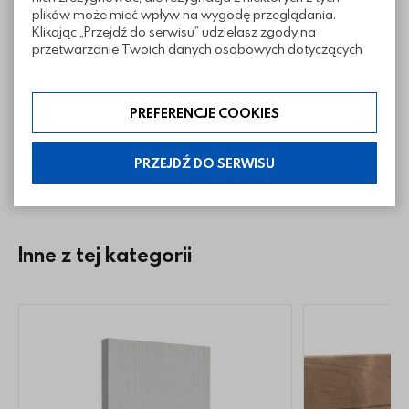
tarasowych Grano
plików może mieć wpływ na wygodę przeglądania.
Klikając „Przejdź do serwisu” udzielasz zgody na
przetwarzanie Twoich danych osobowych dotyczących
Twojej aktywności na naszej stronie. Dane są zbierane w
celach zgodnych z naszą polityką prywatności. Zgoda jest
dobrowolna. Możesz jej odmówić lub ograniczyć jej
PREFERENCJE COOKIES
zakres klikając w „Preferencje cookies”. W każdej chwili
możesz modyfikować udzielone zgody w zakładce:
informacje i regulaminy — ustawienia cookies.
PRZEJDŹ DO SERWISU
Inne z tej kategorii