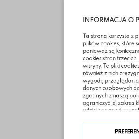
INFORMACJA O 
Ta strona korzysta z 
plików cookies, które
ponieważ są konieczn
cookies stron trzecich
witryny. Te pliki coo
również z nich zrezyg
wygodę przeglądania. 
danych osobowych doty
zgodnych z naszą poli
ograniczyć jej zakres 
udzielone zgody w zak
Inne z tej ka
PREFERE