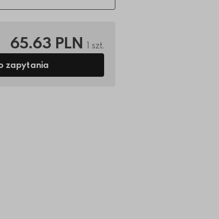
65.63 PLN
1 szt.
o zapytania