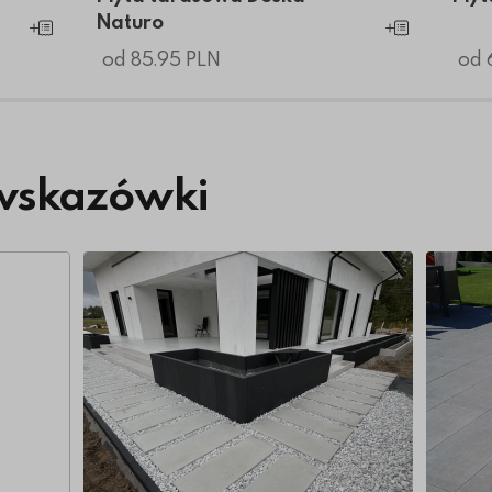
Naturo
Dodaj do koszyka
Dodaj do koszyk
od 85.95 PLN
od 
wskazówki
Więcej o Nowoczesny taras z wielkoformatowy
Więcej 