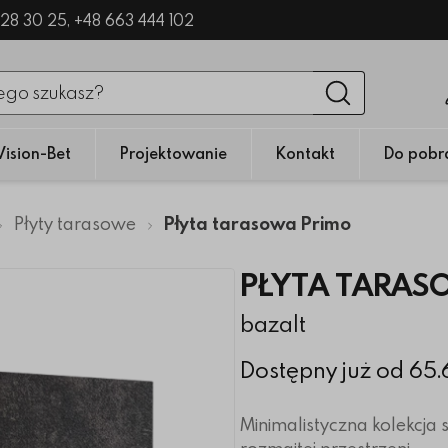
328 30 25,
+48 663 444 102
nięciu przycisku fraza zostanie wyszukana
Wyszukaj
Vision-Bet
Projektowanie
Kontakt
Do pobr
Płyty tarasowe
Płyta tarasowa Primo
PŁYTA TARAS
bazalt
Dostępny już od 65
Minimalistyczna kolekcja