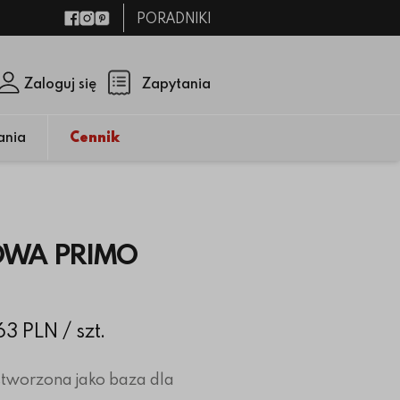
PORADNIKI
Facebook
Instagram
Pinterest
Zaloguj się
Zapytania
Zamknij p
(pusty)
ania
Cennik
OWA PRIMO
.63 PLN
/ szt.
 stworzona jako baza dla