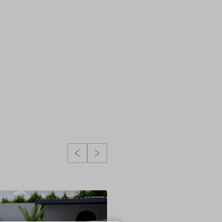
Poprzedni slidy
Następny slidy