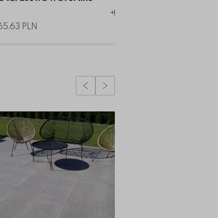
a
Dodaj do koszyka
65.63 PLN
od 94.55 PLN
Poprzedni slidy
Następny slidy
ch płyt – elegancja i minimalizm
o Tarasy z płyty betonowej – pomysł na elegancką prz
Więcej o Jak wykończyć