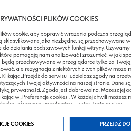
PRYWATNOŚCI PLIKÓW COOKIES
plików cookie, aby poprawić wrażenia podczas przegląd
 są sklasyfikowane jako niezbędne, są przechowywane w
e do działania podstawowych funkcji witryny. Używamy
, które pomagają nam analizować i zrozumieć, w jaki spo
kies będą przechowywane w przeglądarce tylko za Twoj
nować, ale rezygnacja z niektórych z tych plików może
Klikając „Przejdź do serwisu” udzielasz zgody na prze
czących Twojej aktywności na naszej stronie. Dane są
tyką prywatności. Zgoda jest dobrowolna. Możesz jej 
klikając w „Preferencje cookies”. W każdej chwili możes
ładce: informacje i regulaminy — ustawienia cookies.
tegorii
NCJE COOKIES
PRZEJDŹ DO