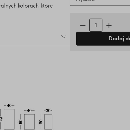
alnych kolorach, które
Ilość sztuk:
Dodaj d