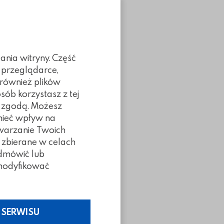
ania witryny. Część
 przeglądarce,
 również plików
sób korzystasz z tej
ą zgodą. Możesz
 mieć wpływ na
twarzanie Twoich
 zbierane w celach
odmówić lub
z modyfikować
 SERWISU
Poprzedni slidy
Następny slidy