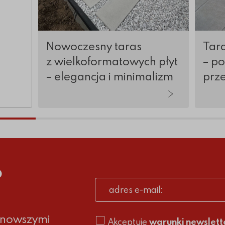
Nowoczesny taras
Tara
z wielkoformatowych płyt
– p
– elegancja i minimalizm
prz
tykuły
o
adres e-mail
ajnowszymi
Akceptuje
warunki newslett