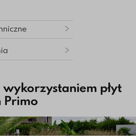
hniczne
nia
z wykorzystaniem płyt
 Primo