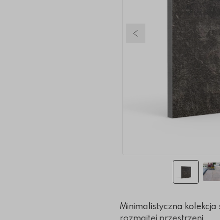
Poprzedni slajd
Minimalistyczna kolekcja
rozmaitej przestrzeni.