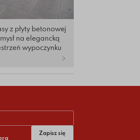
sy z płyty betonowej
Jak wykończyć ta
omysł na elegancką
estrzeń wypoczynku
Zapisz się
era