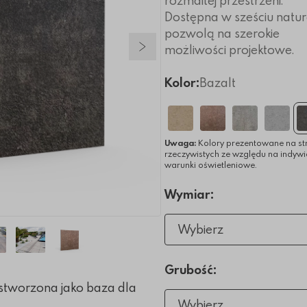
rozmaitej przestrzeni.
Dostępna w sześciu natur
pozwolą na szerokie
możliwości projektowe.
Następny slajd
Kolor:
Bazalt
Uwaga:
Kolory prezentowane na st
rzeczywistych ze względu na indyw
warunki oświetleniowe.
Wymiar:
Wybierz
Grubość:
 stworzona jako baza dla
Wybierz