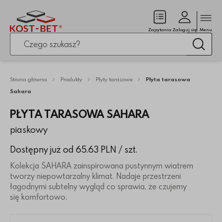
Zamk
(pusty)
Zapytania
Zaloguj się
Menu
Po kliknięciu przycisku fraza zostanie wyszukana
Wysz
Strona główna
Produkty
Płyty tarasowe
Płyta tarasowa
Sahara
PŁYTA TARASOWA SAHARA
piaskowy
Dostępny już od 65.63 PLN
/ szt.
Kolekcja SAHARA zainspirowana pustynnym wiatrem
tworzy niepowtarzalny klimat. Nadaje przestrzeni
łagodnymi subtelny wygląd co sprawia, że czujemy
się komfortowo.