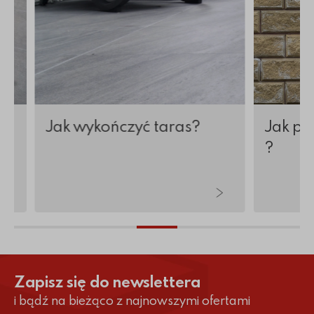
j
Jak wykończyć taras?
Jak po
?
Zapisz się do newslettera
i bądź na bieżąco z najnowszymi ofertami