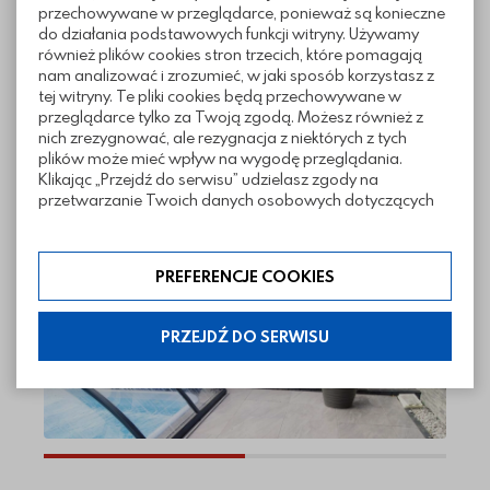
Informacje techniczne
przechowywane w przeglądarce, ponieważ są konieczne
do działania podstawowych funkcji witryny. Używamy
również plików cookies stron trzecich, które pomagają
nam analizować i zrozumieć, w jaki sposób korzystasz z
Pliki do pobrania
tej witryny. Te pliki cookies będą przechowywane w
przeglądarce tylko za Twoją zgodą. Możesz również z
nich zrezygnować, ale rezygnacja z niektórych z tych
plików może mieć wpływ na wygodę przeglądania.
Klikając „Przejdź do serwisu” udzielasz zgody na
Realizacje z wykorzystaniem płyt
przetwarzanie Twoich danych osobowych dotyczących
tarasowych Sahara
Twojej aktywności na naszej stronie. Dane są zbierane w
celach zgodnych z naszą polityką prywatności. Zgoda jest
dobrowolna. Możesz jej odmówić lub ograniczyć jej
PREFERENCJE COOKIES
zakres klikając w „Preferencje cookies”. W każdej chwili
możesz modyfikować udzielone zgody w zakładce:
informacje i regulaminy — ustawienia cookies.
PRZEJDŹ DO SERWISU