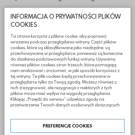
INFORMACJA O PRYWATNOŚCI PLIKÓW
COOKIES
Ta strona korzysta z plików cookie, aby poprawić
wrażenia podczas przeglądania witryny. Część plików
cookies, które są sklasyfikowane jako niezbędne, są
przechowywane w przeglądarce, ponieważ są konieczne
do działania podstawowych funkcji witryny. Używamy
również plików cookies stron trzecich, które pomagają
nam analizować i zrozumieć, w jaki sposób korzystasz z
tej witryny. Te pliki cookies będą przechowywane w
przeglądarce tylko za Twoją zgodą. Możesz również z
nich zrezygnować, ale rezygnacja z niektórych z tych
plików może mieć wpływ na wygodę przeglądania.
Klikając „Przejdź do serwisu” udzielasz zgody na
przetwarzanie Twoich danych osobowych dotyczących
Informacje techniczne
Twojej aktywności na naszej stronie. Dane są zbierane w
celach zgodnych z naszą polityką prywatności. Zgoda jest
dobrowolna. Możesz jej odmówić lub ograniczyć jej
PREFERENCJE COOKIES
zakres klikając w „Preferencje cookies”. W każdej chwili
Pliki do pobrania
możesz modyfikować udzielone zgody w zakładce: