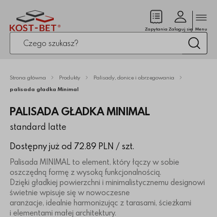
Zamk
(pusty)
Zapytania
Zaloguj się
Menu
Po kliknięciu przycisku fraza zostanie wyszukana
Wysz
Strona główna
Produkty
Palisady, donice i obrzegowania
palisada gładka Minimal
PALISADA GŁADKA MINIMAL
standard latte
Dostępny już od 72.89 PLN
/ szt.
Palisada MINIMAL to element, który łączy w sobie
oszczędną formę z wysoką funkcjonalnością.
Dzięki gładkiej powierzchni i minimalistycznemu designowi
świetnie wpisuje się w nowoczesne
aranżacje, idealnie harmonizując z tarasami, ścieżkami
i elementami małej architektury.