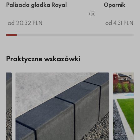
Palisada gładka Royal
Opornik
Dodaj do koszyka
od 20.32 PLN
od 4.31 PLN
Praktyczne wskazówki
nimalizm
betonowe?
Więcej o Jakie obrzeża do kostki brukowej?
Więcej o R