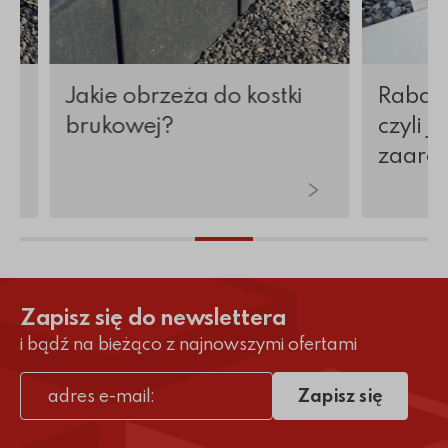
Jakie obrzeża do kostki
Rabaty
brukowej?
czyli j
zaara
Zapisz się do newslettera
i bądź na bieżąco z najnowszymi ofertami
Zapisz się
adres e-mail