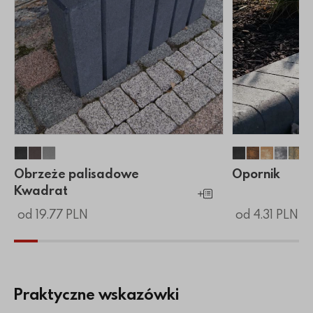
Obrzeże palisadowe Kwadrat
Obrzeże palisadowe Kwadrat
Obrzeże palisadowe Kwadrat
Opornik
Opornik
Opornik
Oporn
Op
Obrzeże palisadowe
Opornik
Kwadrat
Dodaj do koszyka
od 19.77 PLN
od 4.31 PLN
Praktyczne wskazówki