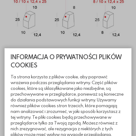
INFORMACJA O PRYWATNOŚCI PLIKÓW
Informacje techniczne
COOKIES
Ta strona korzysta z plików cookie, aby poprawić
wrażenia podczas przeglądania witryny. Część plików
Pliki do pobrania
cookies, które są sklasyfikowane jako niezbędne, są
przechowywane w przeglądarce, ponieważ są konieczne
do działania podstawowych funkcji witryny. Używamy
również plików cookies stron trzecich, które pomagają
nam analizować i zrozumieć, w jaki sposób korzystasz z
Realizacje z wykorzystaniem
tej witryny. Te pliki cookies będą przechowywane w
przeglądarce tylko za Twoją zgodą. Możesz również z
Krawężnika dekoracyjnego
nich zrezygnować, ale rezygnacja z niektórych z tych
plików może mieć wpływ na wygodę przeglądania.