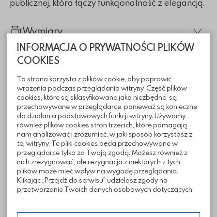
publicznej, która łączy funkcjonalność z elegancją.
Wymiary
INFORMACJA O PRYWATNOŚCI PLIKÓW
COOKIES
Ta strona korzysta z plików cookie, aby poprawić
wrażenia podczas przeglądania witryny. Część plików
cookies, które są sklasyfikowane jako niezbędne, są
przechowywane w przeglądarce, ponieważ są konieczne
do działania podstawowych funkcji witryny. Używamy
również plików cookies stron trzecich, które pomagają
nam analizować i zrozumieć, w jaki sposób korzystasz z
tej witryny. Te pliki cookies będą przechowywane w
przeglądarce tylko za Twoją zgodą. Możesz również z
nich zrezygnować, ale rezygnacja z niektórych z tych
plików może mieć wpływ na wygodę przeglądania.
Klikając „Przejdź do serwisu” udzielasz zgody na
przetwarzanie Twoich danych osobowych dotyczących
Twojej aktywności na naszej stronie. Dane są zbierane w
celach zgodnych z naszą polityką prywatności. Zgoda jest
dobrowolna. Możesz jej odmówić lub ograniczyć jej