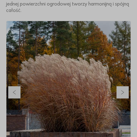
jednej powierzchni ogrodowej tworzy harmonijną i spójną
całość.
Poprzedni slajd
Nastę