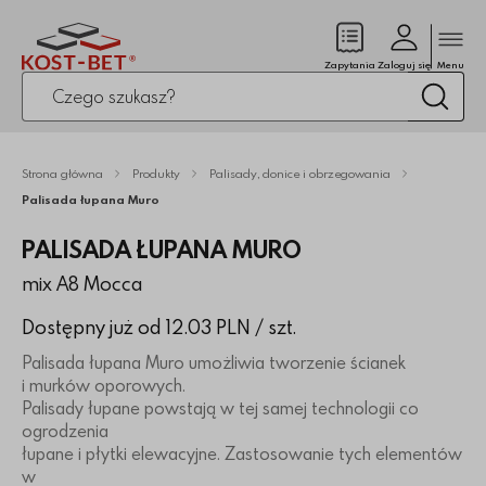
Zamk
(pusty)
Zapytania
Zaloguj się
Menu
Po kliknięciu przycisku fraza zostanie wyszukana
Wysz
Strona główna
Produkty
Palisady, donice i obrzegowania
Palisada łupana Muro
PALISADA ŁUPANA MURO
mix A8 Mocca
Dostępny już od 12.03 PLN
/ szt.
Palisada łupana Muro umożliwia tworzenie ścianek
i murków oporowych.
Palisady łupane powstają w tej samej technologii co
ogrodzenia
łupane i płytki elewacyjne. Zastosowanie tych elementów
w