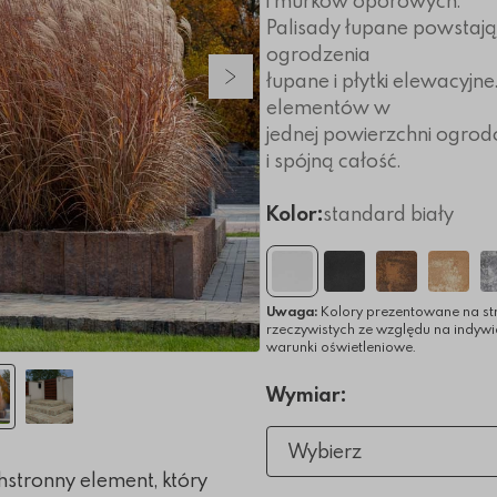
i murków oporowych.
Palisady łupane powstają 
ogrodzenia
łupane i płytki elewacyjn
Następny slajd
elementów w
jednej powierzchni ogro
i spójną całość.
Kolor:
standard biały
Uwaga:
Kolory prezentowane na st
rzeczywistych ze względu na indyw
warunki oświetleniowe.
Wymiar:
Wybierz
stronny element, który