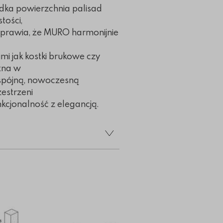
ładka powierzchnia palisad
tości,
sprawia, że MURO harmonijnie
mi jak kostki brukowe czy
żna w
spójną, nowoczesną
estrzeni
unkcjonalność z elegancją.