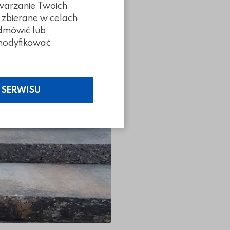
Poprzedni slidy
Następny slidy
twarzanie Twoich
 zbierane w celach
odmówić lub
z modyfikować
 SERWISU