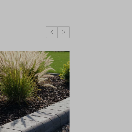
Poprzedni slidy
Następny slidy