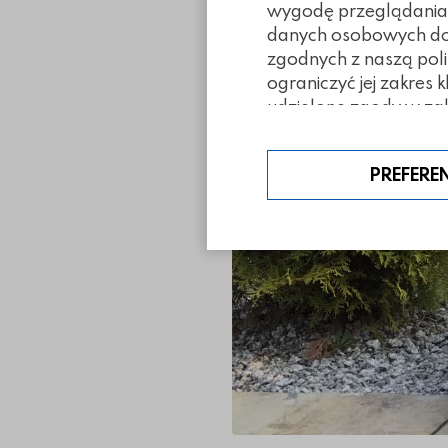
łupanej Mu
wygodę przeglądania. 
danych osobowych doty
zgodnych z naszą poli
ograniczyć jej zakres 
udzielone zgody w zak
PREFERE