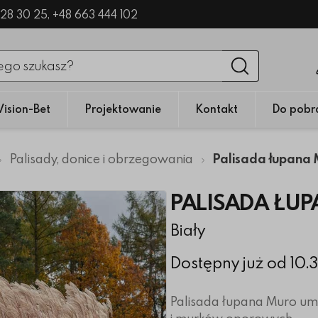
328 30 25,
+48 663 444 102
nięciu przycisku fraza zostanie wyszukana
Wyszukaj
Vision-Bet
Projektowanie
Kontakt
Do pobr
Palisady, donice i obrzegowania
Palisada łupana
PALISADA ŁU
Biały
Dostępny już od 10.
Palisada łupana Muro umo