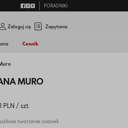
PORADNIKI
Facebook
Instagram
Pinterest
Zaloguj się
Zapytania
Zamknij p
(pusty)
ania
Cennik
 Muro
PANA MURO
31 PLN
/ szt.
żliwia tworzenie ścianek