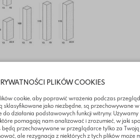
hniczne
PRYWATNOŚCI PLIKÓW COOKIES
nia
plików cookie, aby poprawić wrażenia podczas przegląd
 są sklasyfikowane jako niezbędne, są przechowywane w
e do działania podstawowych funkcji witryny. Używamy
, które pomagają nam analizować i zrozumieć, w jaki spo
z wykorzystaniem palisa
kies będą przechowywane w przeglądarce tylko za Twoj
nować, ale rezygnacja z niektórych z tych plików może