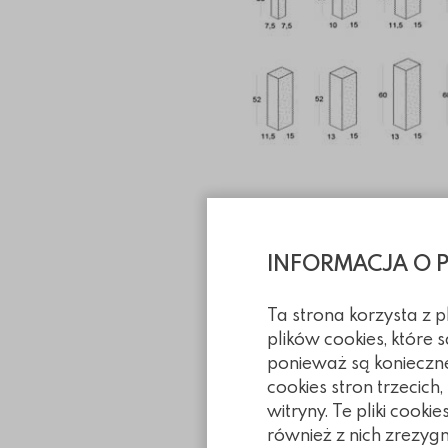
Informacje tec
INFORMACJA O 
Pliki do pobra
Ta strona korzysta z 
plików cookies, które
ponieważ są konieczn
cookies stron trzecich
Realizacje 
witryny. Te pliki coo
również z nich zrezyg