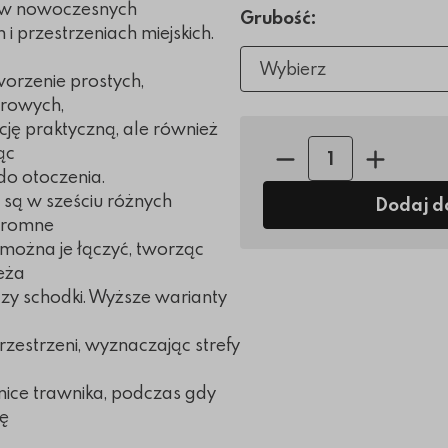
 w nowoczesnych
Grubość:
 przestrzeniach miejskich.
Wybierz
worzenie prostych,
rowych,
kcję praktyczną, ale również
Ilość sztuk:
ąc
do otoczenia.
są w sześciu różnych
Dodaj d
ogromne
można je łączyć, tworząc
eża
zy schodki. Wyższe warianty
rzestrzeni, wyznaczając strefy
nice trawnika, podczas gdy
ję