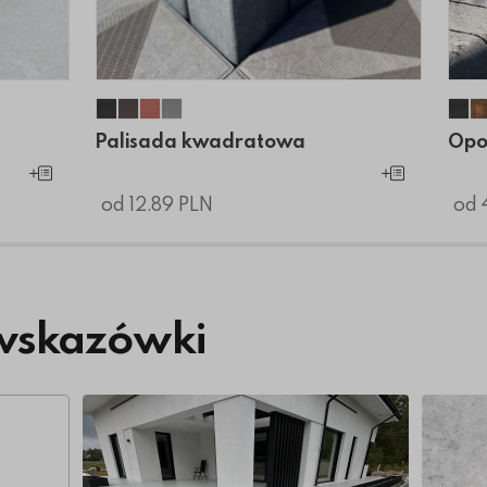
al
Palisada kwadratowa
Palisada kwadratowa
Palisada kwadratowa
Palisada kwadratowa
Op
Palisada kwadratowa
Opo
Dodaj do koszyka
Dodaj do koszyk
od 12.89 PLN
od 
wskazówki
Więcej o Nowoczesny taras z wielkoformatowy
Więcej