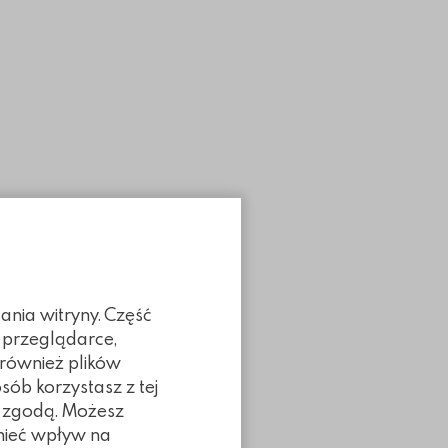
ania witryny. Część
 przeglądarce,
 również plików
sób korzystasz z tej
dy
ą zgodą. Możesz
 mieć wpływ na