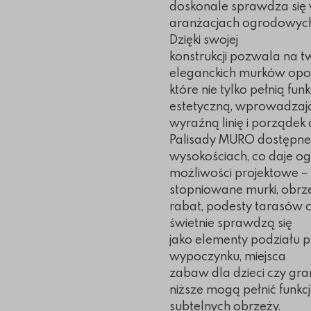
doskonale sprawdza się
aranżacjach ogrodowych i
Dzięki swojej
konstrukcji pozwala na t
eleganckich murków opo
które nie tylko pełnią fun
estetyczną, wprowadzaj
wyraźną linię i porządek 
Palisady MURO dostępne 
wysokościach, co daje 
możliwości projektowe – 
stopniowane murki, obrz
rabat, podesty tarasów c
świetnie sprawdzą się
jako elementy podziału p
wypoczynku, miejsca
zabaw dla dzieci czy gra
niższe mogą pełnić funkc
subtelnych obrzeży.