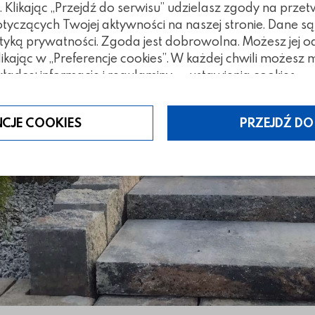
ro
Klikając „Przejdź do serwisu” udzielasz zgody na prze
czących Twojej aktywności na naszej stronie. Dane są
tyką prywatności. Zgoda jest dobrowolna. Możesz jej 
klikając w „Preferencje cookies”. W każdej chwili możes
ładce: informacje i regulaminy — ustawienia cookies.
NCJE COOKIES
PRZEJDŹ DO