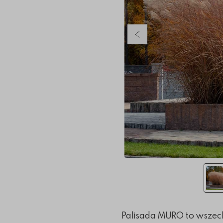
Poprzedni slajd
Palisada MURO to wszech