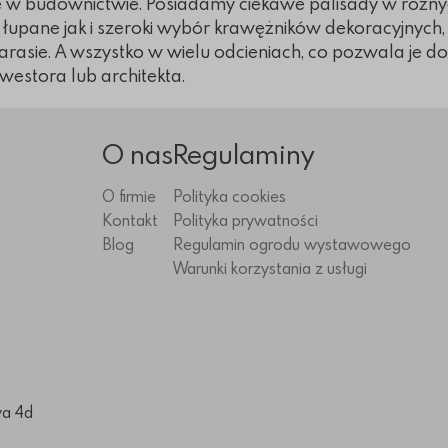
e w budownictwie. Posiadamy ciekawe palisady w różn
e łupane jak i szeroki wybór krawężników dekoracyjnych
tarasie. A wszystko w wielu odcieniach, co pozwala je d
nwestora lub architekta.
O nas
Regulaminy
O firmie
Polityka cookies
Kontakt
Polityka prywatności
Blog
Regulamin ogrodu wystawowego
Warunki korzystania z usługi
wa 4d