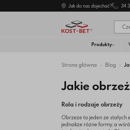
Jak do nas dojechać?
34 
Po klik
Produkty
Strona główna
Blog
Ja
Jakie obrzeż
Rola i rodzaje obrzeży
Obrzeże to jeden ze stałych
jednakże różne formy, a wśr