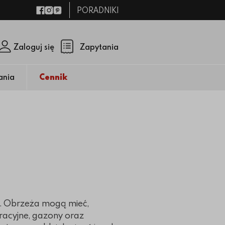
PORADNIKI
Facebook
Instagram
Pinterest
Zaloguj się
Zapytania
Zamknij p
(pusty)
ania
Cennik
j. Obrzeża mogą mieć,
racyjne, gazony oraz