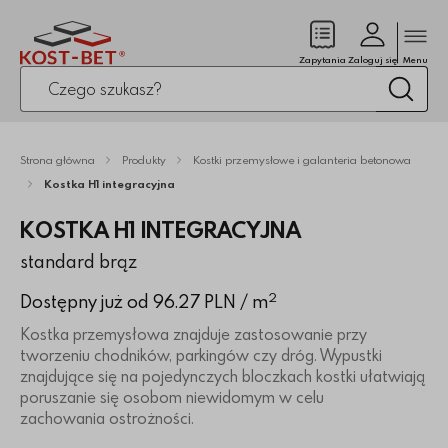
Zamk
(pusty)
Zapytania
Zaloguj się
Menu
Po kliknięciu przycisku fraza zostanie wyszukana
Wysz
Strona główna
Produkty
Kostki przemysłowe i galanteria betonowa
Kostka H1 integracyjna
KOSTKA H1 INTEGRACYJNA
standard brąz
2
Dostępny już od 96.27 PLN
/ m
Kostka przemysłowa znajduje zastosowanie przy
tworzeniu chodników, parkingów czy dróg. Wypustki
znajdujące się na pojedynczych bloczkach kostki ułatwiają
poruszanie się osobom niewidomym w celu
zachowania ostrożności.