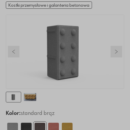
Kostki przemysłowe i galanteria betonowa
Poprzedni slajd
Nastę
Kolor:
standard brąz