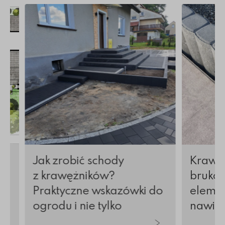
ostki brukowej
Więcej o Jak zrobić schody z krawężników? Prakt
Więcej o K
Jak zrobić schody
Krawęż
z krawężników?
brukow
Praktyczne wskazówki do
elemen
ogrodu i nie tylko
nawier