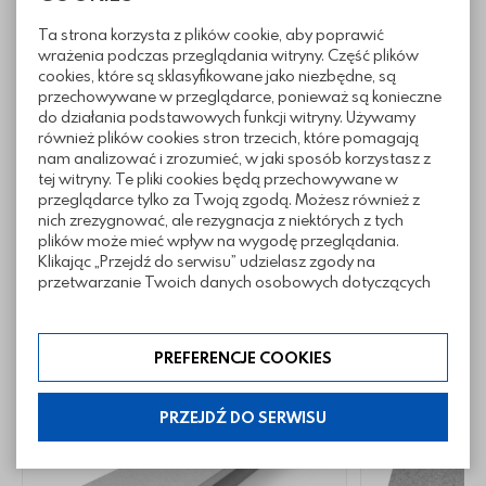
Ta strona korzysta z plików cookie, aby poprawić
wrażenia podczas przeglądania witryny. Część plików
cookies, które są sklasyfikowane jako niezbędne, są
Informacje techniczne
przechowywane w przeglądarce, ponieważ są konieczne
do działania podstawowych funkcji witryny. Używamy
również plików cookies stron trzecich, które pomagają
nam analizować i zrozumieć, w jaki sposób korzystasz z
Pliki do pobrania
tej witryny. Te pliki cookies będą przechowywane w
przeglądarce tylko za Twoją zgodą. Możesz również z
nich zrezygnować, ale rezygnacja z niektórych z tych
plików może mieć wpływ na wygodę przeglądania.
Inne z tej kategorii
Klikając „Przejdź do serwisu” udzielasz zgody na
przetwarzanie Twoich danych osobowych dotyczących
Twojej aktywności na naszej stronie. Dane są zbierane w
celach zgodnych z naszą polityką prywatności. Zgoda jest
dobrowolna. Możesz jej odmówić lub ograniczyć jej
PREFERENCJE COOKIES
zakres klikając w „Preferencje cookies”. W każdej chwili
możesz modyfikować udzielone zgody w zakładce:
informacje i regulaminy — ustawienia cookies.
PRZEJDŹ DO SERWISU