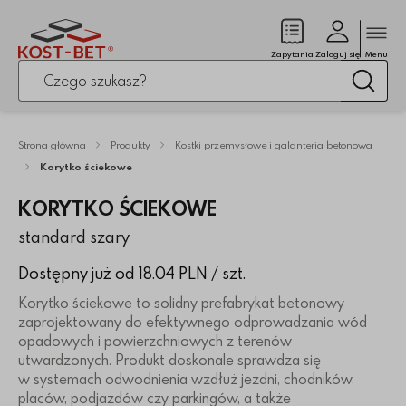
Zamk
(pusty)
Zapytania
Zaloguj się
Menu
Po kliknięciu przycisku fraza zostanie wyszukana
Wysz
Strona główna
Produkty
Kostki przemysłowe i galanteria betonowa
Korytko ściekowe
KORYTKO ŚCIEKOWE
standard szary
Dostępny już od 18.04 PLN
/ szt.
Korytko ściekowe to solidny prefabrykat betonowy
zaprojektowany do efektywnego odprowadzania wód
opadowych i powierzchniowych z terenów
utwardzonych. Produkt doskonale sprawdza się
w systemach odwodnienia wzdłuż jezdni, chodników,
placów, podjazdów czy parkingów, a także