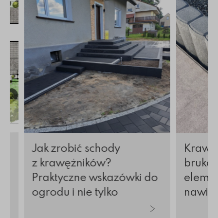
ostki brukowej
Więcej o Jak zrobić schody z krawężników? Prakt
Więcej o K
Jak zrobić schody
Krawęż
z krawężników?
brukow
Praktyczne wskazówki do
elemen
ogrodu i nie tylko
nawier