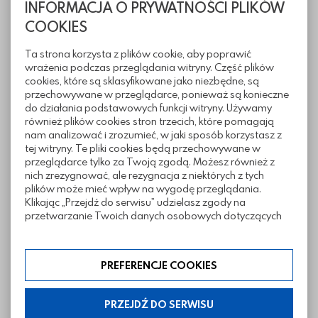
INFORMACJA O PRYWATNOŚCI PLIKÓW
COOKIES
Ta strona korzysta z plików cookie, aby poprawić
wrażenia podczas przeglądania witryny. Część plików
cookies, które są sklasyfikowane jako niezbędne, są
przechowywane w przeglądarce, ponieważ są konieczne
do działania podstawowych funkcji witryny. Używamy
Informacje techniczne
również plików cookies stron trzecich, które pomagają
nam analizować i zrozumieć, w jaki sposób korzystasz z
tej witryny. Te pliki cookies będą przechowywane w
przeglądarce tylko za Twoją zgodą. Możesz również z
Pliki do pobrania
nich zrezygnować, ale rezygnacja z niektórych z tych
plików może mieć wpływ na wygodę przeglądania.
Klikając „Przejdź do serwisu” udzielasz zgody na
przetwarzanie Twoich danych osobowych dotyczących
Inne z tej kategorii
Twojej aktywności na naszej stronie. Dane są zbierane w
celach zgodnych z naszą polityką prywatności. Zgoda jest
dobrowolna. Możesz jej odmówić lub ograniczyć jej
PREFERENCJE COOKIES
zakres klikając w „Preferencje cookies”. W każdej chwili
możesz modyfikować udzielone zgody w zakładce:
informacje i regulaminy — ustawienia cookies.
PRZEJDŹ DO SERWISU