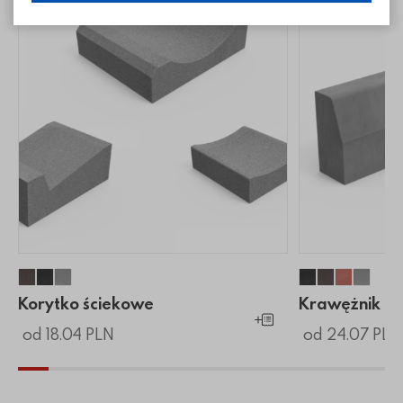
Korytko ściekowe
Korytko ściekowe
Korytko ściekowe
Krawężnik pr
Krawężnik 
Krawężn
Krawę
Korytko ściekowe
Krawężnik pr
Dodaj do koszyka
od 18.04 PLN
od 24.07 PLN