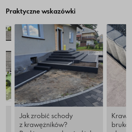
Praktyczne wskazówki
ostki brukowej
Więcej o Jak zrobić schody z krawężników? Prakt
Więcej o K
Jak zrobić schody
Krawęż
z krawężników?
brukow