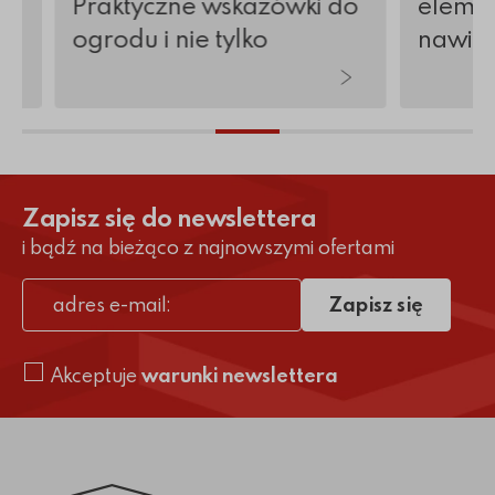
Praktyczne wskazówki do
elemen
ogrodu i nie tylko
nawier
Zapisz się do newslettera
i bądź na bieżąco z najnowszymi ofertami
Zapisz się
adres e-mail
Akceptuje
warunki newslettera