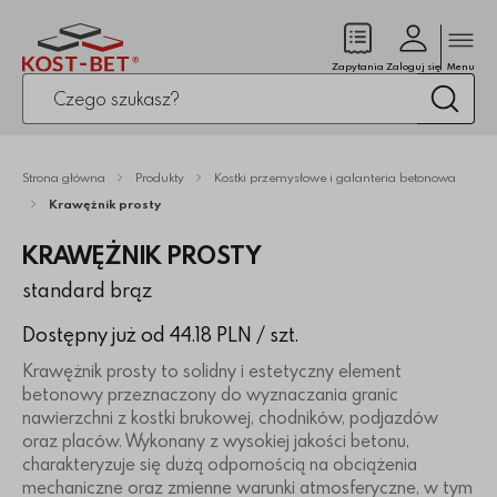
Zamk
(pusty)
Zapytania
Zaloguj się
Menu
Po kliknięciu przycisku fraza zostanie wyszukana
Wysz
Strona główna
Produkty
Kostki przemysłowe i galanteria betonowa
Krawężnik prosty
KRAWĘŻNIK PROSTY
standard brąz
Dostępny już od 44.18 PLN
/ szt.
Krawężnik prosty to solidny i estetyczny element
betonowy przeznaczony do wyznaczania granic
nawierzchni z kostki brukowej, chodników, podjazdów
oraz placów. Wykonany z wysokiej jakości betonu,
charakteryzuje się dużą odpornością na obciążenia
mechaniczne oraz zmienne warunki atmosferyczne, w tym