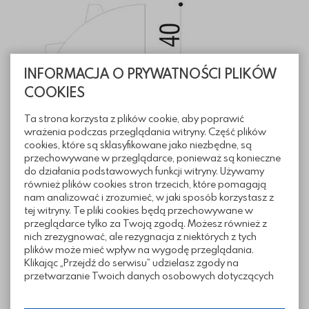
INFORMACJA O PRYWATNOŚCI PLIKÓW
COOKIES
Ta strona korzysta z plików cookie, aby poprawić
wrażenia podczas przeglądania witryny. Część plików
cookies, które są sklasyfikowane jako niezbędne, są
przechowywane w przeglądarce, ponieważ są konieczne
Informacje techniczne
do działania podstawowych funkcji witryny. Używamy
również plików cookies stron trzecich, które pomagają
nam analizować i zrozumieć, w jaki sposób korzystasz z
tej witryny. Te pliki cookies będą przechowywane w
Sposoby ułożenia
przeglądarce tylko za Twoją zgodą. Możesz również z
nich zrezygnować, ale rezygnacja z niektórych z tych
plików może mieć wpływ na wygodę przeglądania.
Pliki do pobrania
Klikając „Przejdź do serwisu” udzielasz zgody na
przetwarzanie Twoich danych osobowych dotyczących
Twojej aktywności na naszej stronie. Dane są zbierane w
celach zgodnych z naszą polityką prywatności. Zgoda jest