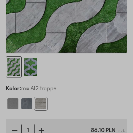
Kolor:
mix A12 frappe
Ilość sztuk:
86.10 PLN
1 szt.