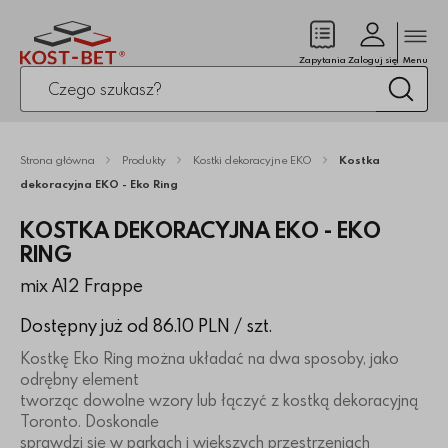
Zamk
(pusty)
Zapytania
Zaloguj się
Menu
Po kliknięciu przycisku fraza zostanie wyszukana
Wysz
Strona główna
Produkty
Kostki dekoracyjne EKO
Kostka
dekoracyjna EKO - Eko Ring
KOSTKA DEKORACYJNA EKO - EKO
RING
mix A12 Frappe
Dostępny już od 86.10 PLN
/ szt.
Kostkę Eko Ring można układać na dwa sposoby, jako
odrębny element
tworząc dowolne wzory lub łączyć z kostką dekoracyjną
Toronto. Doskonale
sprawdzi się w parkach i większych przestrzeniach