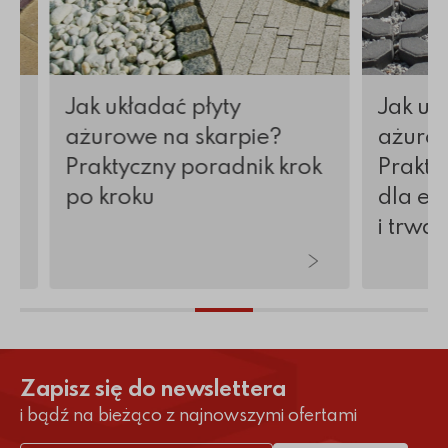
Jak układać płyty
Jak uk
ażurowe na skarpie?
ażurow
Praktyczny poradnik krok
Prakty
po kroku
dla es
i trwa
Zapisz się do newslettera
i bądź na bieżąco z najnowszymi ofertami