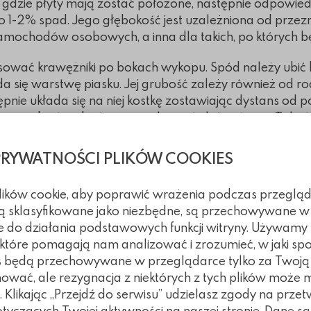
u gdzie płyty mają zostać położone, następnie odpowied
 1-2% spad. Jego głębokość jest uzależniona od przezn
ochodów osobowych, a inna dla takich, po których będz
sować krawężniki po bokach wykopu. Spód należy ubić
da się warstwę piasku. Jej grubość zależy również od r
ępnie układa się na niej kostkę zostawiając dystans o
y sprawdzać na bieżąco czy elementy leżą równo. Tak 
iedy płyty ażurowe zostaną już ułożone w odpowiednim 
jlepiej, jeśli wymiesza się ją z kompostem. Dobór odpow
PRYWATNOŚCI PLIKÓW COOKIES
odłożem dla zasianej trawy, ale również stanowi o przep
h zagrożonych hydrofobicznie. Z tego względu gleba, k
plików cookie, aby poprawić wrażenia podczas przegląd
iki organiczne.
 są sklasyfikowane jako niezbędne, są przechowywane w
e do działania podstawowych funkcji witryny. Używamy
żeby nie wybrać ziemi zbyt gliniastej, ponieważ szybk
, które pomagają nam analizować i zrozumieć, w jaki spo
Zbyt piaskowa natomiast za szybko wniknie w głąb nie 
kies będą przechowywane w przeglądarce tylko za Twoj
można wysypać ją w spoiny, a następne zacząć sianie 
nować, ale rezygnacja z niektórych z tych plików może
 robić na kilka sposobów. Sypiąc oddzielnie nasiona w 
Klikając „Przejdź do serwisu” udzielasz zgody na prze
zchnię, dzięki czemu zaoszczędzi się czas zwłaszcza pr
czących Twojej aktywności na naszej stronie. Dane są