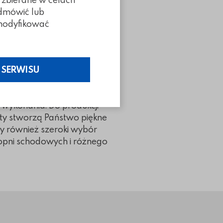
odmówić lub
z modyfikować
zastosowaniu wysiewania
jąc idealnej płyty ażurowej
 1998 roku na rynku.
 SERWISU
nowej. Szczycimy się setkami
 wykonania. Do produkcji
rty stworzą Państwo piękne
y również szeroki wybór
opni schodowych i różnego