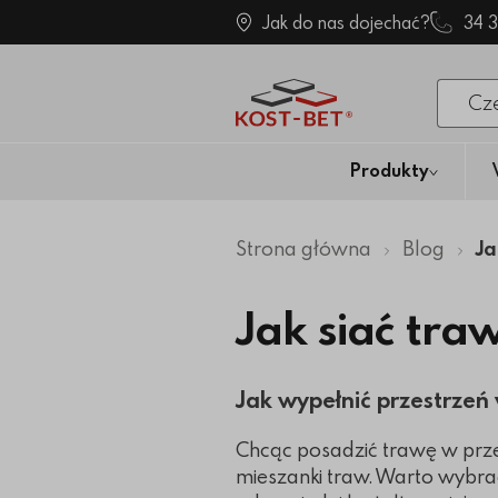
Jak do nas dojechać?
34 
Po klik
Produkty
Strona główna
Blog
Ja
Jak siać tr
Jak wypełnić przestrzeń
Chcąc posadzić trawę w prz
mieszanki traw. Warto wybrać