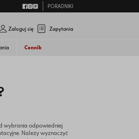
PORADNIKI
Facebook
Instagram
Pinterest
Zaloguj się
Zapytania
Zamknij p
(pusty)
ania
Cennik
?
od wybrania odpowiedniej
rutacyjne. Należy wyznaczyć