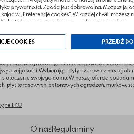
tyką prywatności. Zgoda jest dobrowolna. Możesz jej 
owych?
klikając w „Preferencje cookies”. W każdej chwili możes
ładce: informacje i regulaminy — ustawienia cookies.
wyborem do aranżacji przydomowego otocznia i przy 
kny efekt odcięcia jej zieleni od szarości betonu. Szuka
 z naszą ofertą. Jesteśmy rodzinną firmą działającą od
NCJE COOKIES
PRZEJDŹ DO
ducentem kostki brukowej i rozwiązań z galanterii beto
.
ją Państwo gwarancję najwyższej jakości i staranności
wyższej jakości. Wybierając płyty ażurowe z naszej ofe
zne otoczenie swojego domu. W naszej ofercie posiadam
ch, płyt tarasowych, betonowych ogrodzeń, murków, st
.
cyjne EKO
O nas
Regulaminy