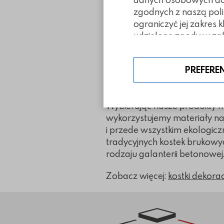
zgodnych z naszą poli
Gdzie szukać płyt ażur
ograniczyć jej zakres 
udzielone zgody w zak
Płyty ażurowe są ciekawym 
spoin trawą można uzyskać pię
zapraszamy do zapoznania się
PREFERE
Jesteśmy w pełni polskim pro
opinii zadowolonych klientów
Wybierając nasze produkty ma
wykorzystujemy materiały naj
i przede wszystkim ekologic
tradycyjnych kostek brukowy
rodzaju galanterii betonowej
Zobacz więcej:
kostki dekora
Link do strony głównej