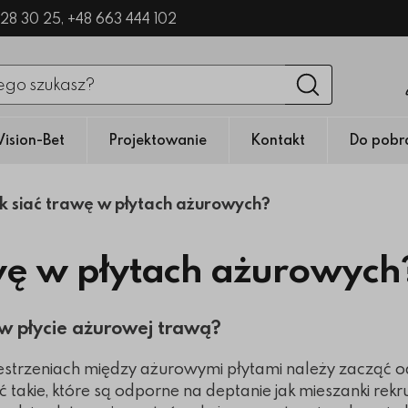
328 30 25,
+48 663 444 102
nięciu przycisku fraza zostanie wyszukana
Wyszukaj
Vision-Bet
Projektowanie
Kontakt
Do pobr
k siać trawę w płytach ażurowych?
awę w płytach ażurowych
 w płycie ażurowej trawą?
estrzeniach między ażurowymi płytami należy zacząć 
 takie, które są odporne na deptanie jak mieszanki rek