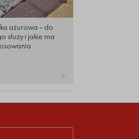
tka ażurowa – do
Jak układać płyty
o służy i jakie ma
ażurowe na skar
tosowania
Praktyczny porad
po kroku