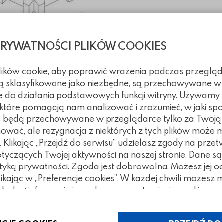
PRYWATNOŚCI PLIKÓW COOKIES
plików cookie, aby poprawić wrażenia podczas przegląd
 są sklasyfikowane jako niezbędne, są przechowywane w
hniczne
e do działania podstawowych funkcji witryny. Używamy
, które pomagają nam analizować i zrozumieć, w jaki spo
kies będą przechowywane w przeglądarce tylko za Twoj
nia
nować, ale rezygnacja z niektórych z tych plików może
Klikając „Przejdź do serwisu” udzielasz zgody na prze
czących Twojej aktywności na naszej stronie. Dane są
nia
tyką prywatności. Zgoda jest dobrowolna. Możesz jej 
klikając w „Preferencje cookies”. W każdej chwili możes
ładce: informacje i regulaminy — ustawienia cookies.
tegorii