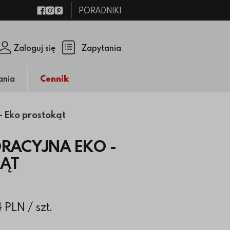
PORADNIKI
Facebook
Instagram
Pinterest
Zaloguj się
Zapytania
Zamknij p
(pusty)
ania
Cennik
- Eko prostokąt
RACYJNA EKO -
KĄT
4 PLN
/ szt.