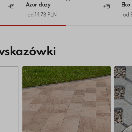
Ażur duży
Eko 
Dodaj do koszyka
Dodaj do koszyk
od 14.78 PLN
od 
wskazówki
Więcej o Dlaczego jakość kostki brukowej m
Więcej 