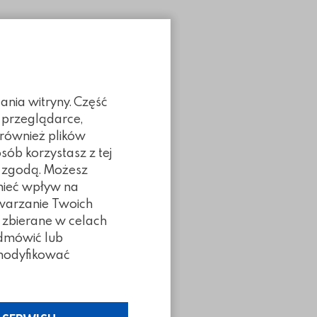
ania witryny. Część
 przeglądarce,
 również plików
sób korzystasz z tej
ą zgodą. Możesz
 mieć wpływ na
twarzanie Twoich
 zbierane w celach
odmówić lub
z modyfikować
Poprzedni slidy
Następny slidy