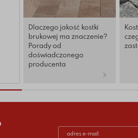
Dlaczego jakość kostki
Kos
brukowej ma znaczenie?
czeg
Porady od
zas
doświadczonego
producenta
tykuły
o
adres e-mail