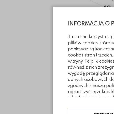
INFORMACJA O 
Ta strona korzysta z 
plików cookies, które
Informacje tec
ponieważ są konieczn
cookies stron trzecich
witryny. Te pliki coo
Sposoby ułoże
również z nich zrezyg
wygodę przeglądania. 
danych osobowych doty
Pliki do pobra
zgodnych z naszą poli
ograniczyć jej zakres 
udzielone zgody w zak
Inne z tej ka