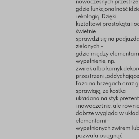
nowoczesnych przestrzen
gdzie funkcjonalność idzi
i ekologią. Dzięki
kształtowi prostokąta i 
świetnie
sprawdzi się na podjazda
zielonych –
gdzie między elementa
wypełnienie, np.
żwirek albo kamyk dekora
przestrzeni „oddychającej
Faza na brzegach oraz g
sprawiają, że kostka
układana na styk prezent
i nowocześnie, ale równi
dobrze wygląda w układ
elementami –
wypełnionych żwirem lub 
pozwala osiągnąć