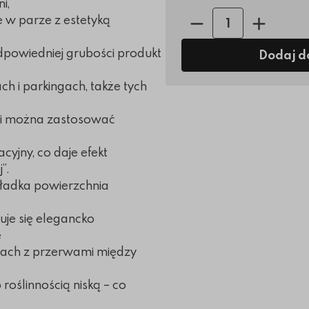
i,
Ilość sztuk:
e w parze z estetyką
odpowiedniej grubości produkt
Dodaj d
ch i parkingach, także tych
mi można zastosować
cyjny, co daje efekt
”.
ładka powierzchnia
uje się elegancko
e
ach z przerwami między
roślinnością niską – co