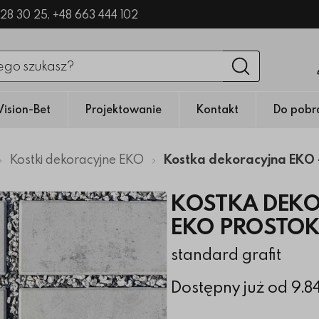
328 30 25,
+48 663 444 102
nięciu przycisku fraza zostanie wyszukana
Wyszukaj
Vision-Bet
Projektowanie
Kontakt
Do pobr
Kostki dekoracyjne EKO
Kostka dekoracyjna EKO 
KOSTKA DEKO
EKO PROSTO
standard grafit
Dostępny już od 9.8