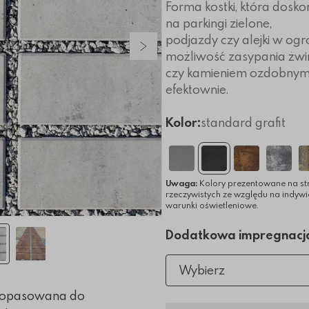
Forma kostki, która dosko
na parkingi zielone,
podjazdy czy alejki w ogr
Następny slajd
możliwość zasypania żw
czy kamieniem ozdobnym
efektownie.
Kolor:
standard grafit
Uwaga:
Kolory prezentowane na st
rzeczywistych ze względu na indyw
warunki oświetleniowe.
Dodatkowa impregnacj
Wybierz
 dopasowana do