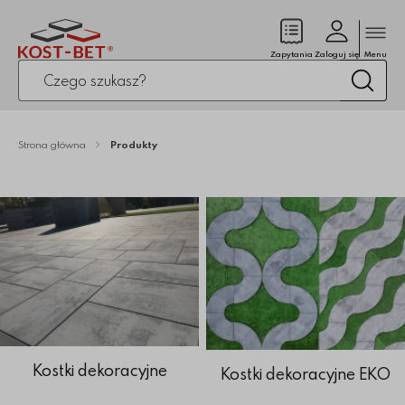
Zamk
(pusty)
Zapytania
Zaloguj się
Menu
Po kliknięciu przycisku fraza zostanie wyszukana
Wysz
Strona główna
Produkty
Kostki dekoracyjne
Kostki dekoracyjne EKO