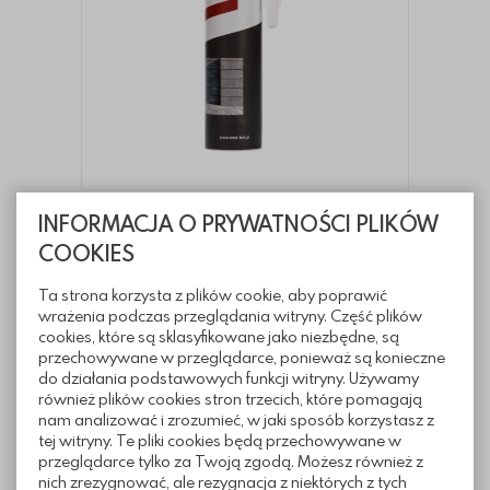
INFORMACJA O PRYWATNOŚCI PLIKÓW
COOKIES
Klej montażowy
Dodaj do koszy
od 27.50 PLN
Ta strona korzysta z plików cookie, aby poprawić
wrażenia podczas przeglądania witryny. Część plików
cookies, które są sklasyfikowane jako niezbędne, są
NOWOŚĆ
przechowywane w przeglądarce, ponieważ są konieczne
do działania podstawowych funkcji witryny. Używamy
również plików cookies stron trzecich, które pomagają
nam analizować i zrozumieć, w jaki sposób korzystasz z
tej witryny. Te pliki cookies będą przechowywane w
przeglądarce tylko za Twoją zgodą. Możesz również z
nich zrezygnować, ale rezygnacja z niektórych z tych