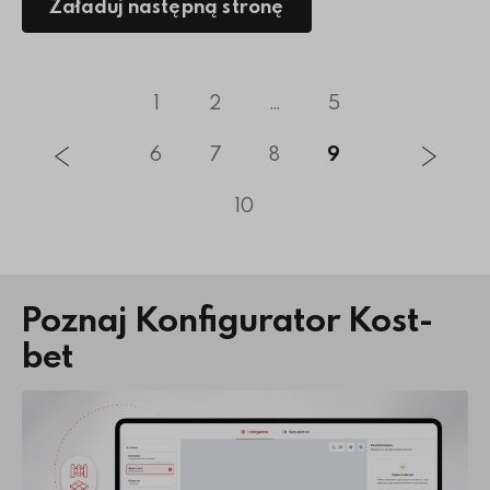
Załaduj następną stronę
1
2
...
5
6
7
8
9
10
Poznaj Konfigurator Kost-
bet