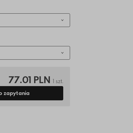
77.01 PLN
1 szt.
o zapytania