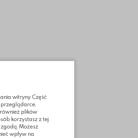
ania witryny. Część
 przeglądarce,
 również plików
sób korzystasz z tej
ą zgodą. Możesz
 mieć wpływ na