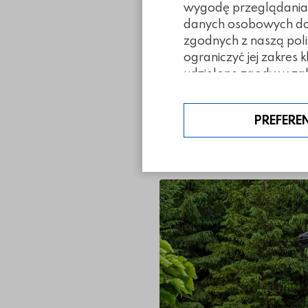
wygodę przeglądania. 
danych osobowych doty
Pliki do pobra
zgodnych z naszą poli
ograniczyć jej zakres 
udzielone zgody w zak
Realizacje 
PREFERE
Royal