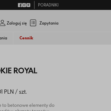
PORADNIKI
Facebook
Instagram
Pinterest
Zaloguj się
Zapytania
Zamknij p
(pusty)
ania
Cennik
KIE ROYAL
01 PLN
/ szt.
e to betonowe elementy do