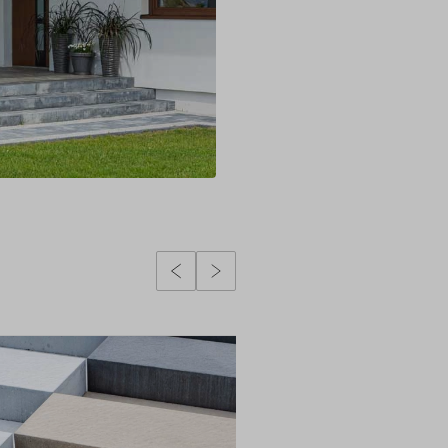
Poprzedni slidy
Następny slidy