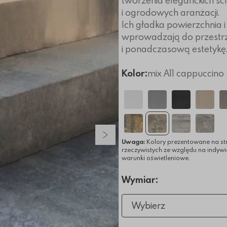
tworzenia eleganckich s
i ogrodowych aranżacji.
Ich gładka powierzchnia i
wprowadzają do przestrze
i ponadczasową estetykę
Kolor:
mix A11 cappuccino
Następny slajd
Uwaga:
Kolory prezentowane na st
rzeczywistych ze względu na indyw
warunki oświetleniowe.
Wymiar:
Wybierz