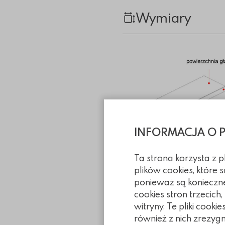
Wymiary
INFORMACJA O 
Ta strona korzysta z 
plików cookies, które
ponieważ są konieczn
cookies stron trzecich
witryny. Te pliki coo
Informacje tec
również z nich zrezyg