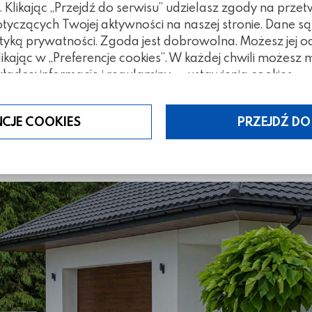
Klikając „Przejdź do serwisu” udzielasz zgody na prze
czących Twojej aktywności na naszej stronie. Dane są
nia
tyką prywatności. Zgoda jest dobrowolna. Możesz jej 
klikając w „Preferencje cookies”. W każdej chwili możes
ładce: informacje i regulaminy — ustawienia cookies.
z wykorzystaniem stopni
NCJE COOKIES
PRZEJDŹ DO