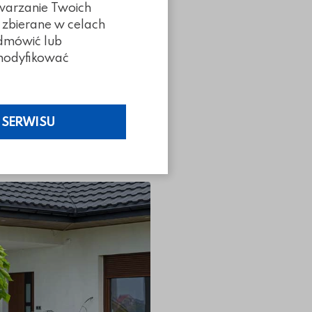
twarzanie Twoich
 zbierane w celach
odmówić lub
z modyfikować
 gładkich
 SERWISU