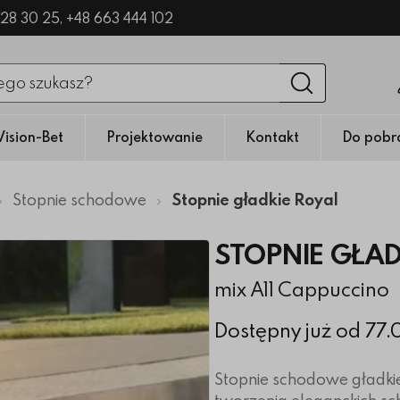
328 30 25,
+48 663 444 102
nięciu przycisku fraza zostanie wyszukana
Wyszukaj
Vision-Bet
Projektowanie
Kontakt
Do pobr
Stopnie schodowe
Stopnie gładkie Royal
STOPNIE GŁAD
mix A11 Cappuccino
Dostępny już od 77.
Stopnie schodowe gładki