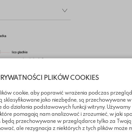
PRYWATNOŚCI PLIKÓW COOKIES
plików cookie, aby poprawić wrażenia podczas przegląd
 są sklasyfikowane jako niezbędne, są przechowywane w
e do działania podstawowych funkcji witryny. Używamy
, które pomagają nam analizować i zrozumieć, w jaki spo
kies będą przechowywane w przeglądarce tylko za Twoj
hniczne
nować, ale rezygnacja z niektórych z tych plików może