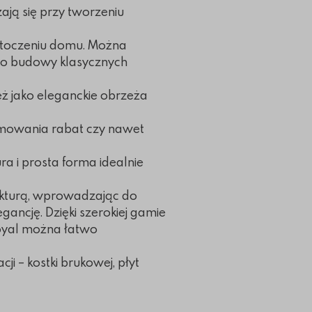
ją się przy tworzeniu
otoczeniu domu. Można
 do budowy klasycznych
ż jako eleganckie obrzeża
mowania rabat czy nawet
ura i prosta forma idealnie
ekturą, wprowadzając do
egancję. Dzięki szerokiej gamie
Royal można łatwo
i – kostki brukowej, płyt