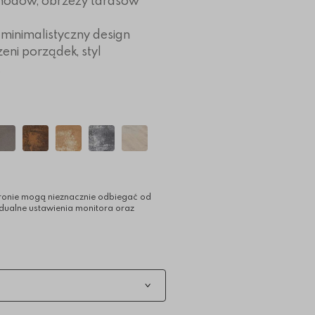
chodów, obrzeży tarasów
 minimalistyczny design
ni porządek, styl
.
ronie mogą nieznacznie odbiegać od
idualne ustawienia monitora oraz