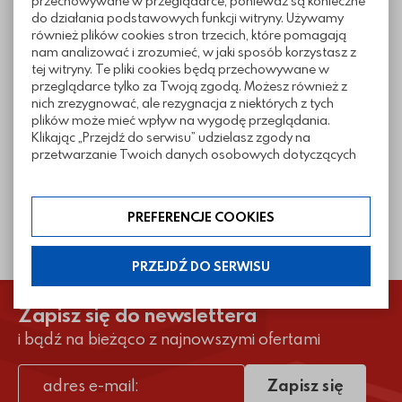
przechowywane w przeglądarce, ponieważ są konieczne
do działania podstawowych funkcji witryny. Używamy
Nie pamiętasz hasła?
również plików cookies stron trzecich, które pomagają
nam analizować i zrozumieć, w jaki sposób korzystasz z
tej witryny. Te pliki cookies będą przechowywane w
Zaloguj się
Utwórz nowe konto
przeglądarce tylko za Twoją zgodą. Możesz również z
nich zrezygnować, ale rezygnacja z niektórych z tych
plików może mieć wpływ na wygodę przeglądania.
lub zaloguj się przez:
Klikając „Przejdź do serwisu” udzielasz zgody na
przetwarzanie Twoich danych osobowych dotyczących
Twojej aktywności na naszej stronie. Dane są zbierane w
Facebook
celach zgodnych z naszą polityką prywatności. Zgoda jest
Link otworzy się w nowej 
dobrowolna. Możesz jej odmówić lub ograniczyć jej
PREFERENCJE COOKIES
zakres klikając w „Preferencje cookies”. W każdej chwili
Google
Link otworzy się w nowej 
możesz modyfikować udzielone zgody w zakładce:
informacje i regulaminy — ustawienia cookies.
PRZEJDŹ DO SERWISU
Zapisz się do newslettera
i bądź na bieżąco z najnowszymi ofertami
Zapisz się
adres e-mail