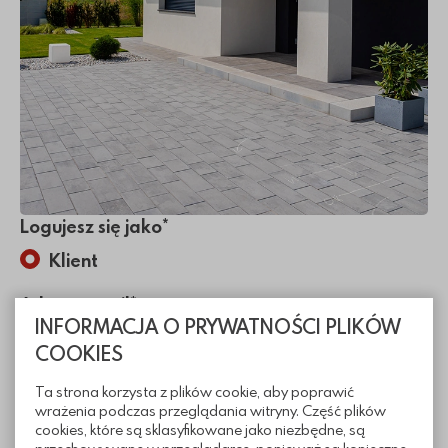
Logujesz się jako*
Klient
Adres e-mail*
INFORMACJA O PRYWATNOŚCI PLIKÓW
COOKIES
Ta strona korzysta z plików cookie, aby poprawić
Podaj hasło*
wrażenia podczas przeglądania witryny. Część plików
cookies, które są sklasyfikowane jako niezbędne, są
Pokaż 