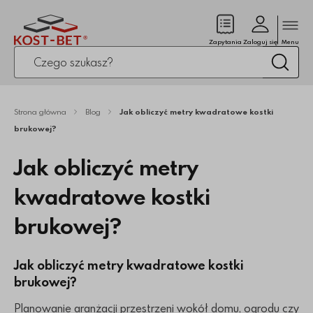
Zamk
(pusty)
Zapytania
Zaloguj się
Menu
Po kliknięciu przycisku fraza zostanie wyszukana
Wysz
Strona główna
Blog
Jak obliczyć metry kwadratowe kostki
brukowej?
Jak obliczyć metry
kwadratowe kostki
brukowej?
Jak obliczyć metry kwadratowe kostki
brukowej?
Planowanie aranżacji przestrzeni wokół domu, ogrodu czy