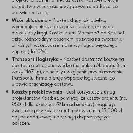
projektu, choć nie na metraż kostki. Kostbet oferuje
doradztwo w zakresie przygotowania podłoża, co
ułatwia realizację.
Wzór układania
– Proste układy, jak jodełka,
wymagają mniejszego zapasu niż skomplikowane
mozaiki czy kręgi. Kostka z serii Moments® od Kostbet,
dzięki różnorodnym deseniem, pozwala na tworzenie
unikalnych wzorów, ale może wymagać większego
zapasu (do 10%).
Transport i logistyka
– Kostbet dostarcza kostkę na
paletach o określonej wadze (np. paleta Akropolis 8 cm
waży 1467 kg), co należy uwzględnić przy planowaniu
transportu. Firma oferuje wsparcie logistyczne, co
ułatwia organizację dostawy.
Koszty projektowania
– Jeśli korzystasz z usług
projektantów Kostbet, pamiętaj, że koszty projektu (np.
950 zł dla lokalizacji 79 km od siedziby) mogą być
zwrócone przy zakupie materiałów za min. 15 000 zł,
co jest dodatkową motywacją do precyzyjnych
obliczeń.