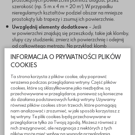
prostokątnych powierzchni pomnóż długość przez
szerokość (np. 5 m x 4 m = 20 m²). W przypadku
nieregularnych kształtów podziel obszar na mniejsze
prostokąty lub trapezy i zsumuj ich powierzchnie.
Uwzględnij elementy dodatkowe
– Jeśli
w powierzchni znajdują się przeszkody, takie jak klomby,
słupy czy studzienki, zmierz ich powierzchnię i odejmij
od całkowitego metrażu. Na przykład: klomb
o wymiarach 1 m x 1 m to 1 m², który należy odjąć.
INFORMACJA O PRYWATNOŚCI PLIKÓW
Dodaj zapas na docinanie
– Kostka brukowa często
COOKIES
wymaga przycinania, szczególnie przy krawędziach,
łukach czy narożnikach. Kostbet zaleca dodanie 5-10%
Ta strona korzysta z plików cookie, aby poprawić
zapasu w zależności od skomplikowania wzoru. Dla
wrażenia podczas przeglądania witryny. Część plików
prostych układów wystarczy 5% (np. 20 m² x 1,05 = 21
cookies, które są sklasyfikowane jako niezbędne, są
m²), dla bardziej złożonych, jak mozaiki, nawet 10%.
przechowywane w przeglądarce, ponieważ są konieczne
do działania podstawowych funkcji witryny. Używamy
Sprawdź wymagania podjazdu
– Jeśli kostka ma
również plików cookies stron trzecich, które pomagają
być użyta na podjeździe, wybierz grubszą kostkę (np. 8
nam analizować i zrozumieć, w jaki sposób korzystasz z
cm, jak Akropolis od Kostbet) i upewnij się, że
tej witryny. Te pliki cookies będą przechowywane w
obliczenia uwzględniają obciążenie. W takich
przeglądarce tylko za Twoją zgodą. Możesz również z
przypadkach zapas może być nieco większy, np. 7-10%,
nich zrezygnować, ale rezygnacja z niektórych z tych
ze względu na konieczność stabilniejszego układania.
plików może mieć wpływ na wygodę przeglądania.