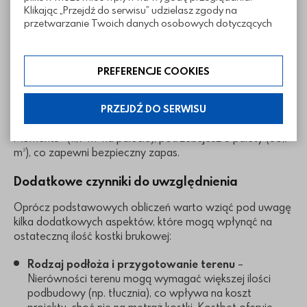
Skonsultuj się z dostawcą
– Po wstępnych
Klikając „Przejdź do serwisu” udzielasz zgody na
przetwarzanie Twoich danych osobowych dotyczących
obliczeniach skontaktuj się z Kostbet, aby potwierdzić
Twojej aktywności na naszej stronie. Dane są zbierane w
ilość kostki na paletach (np. Akropolis 8 cm to 8,5 m² na
celach zgodnych z naszą polityką prywatności. Zgoda jest
palecie). Firma pomoże dostosować zamówienie,
dobrowolna. Możesz jej odmówić lub ograniczyć jej
uwzględniając specyfikę wybranego produktu.
PREFERENCJE COOKIES
zakres klikając w „Preferencje cookies”. W każdej chwili
możesz modyfikować udzielone zgody w zakładce:
Przykład: Dla prostokątnego podjazdu o wymiarach 6 m x
informacje i regulaminy — ustawienia cookies.
5 m powierzchnia wynosi 30 m². Dodając 5% zapasu (30
PRZEJDŹ DO SERWISU
m² x 1,05), otrzymujemy 31,5 m². Jeśli wybierzesz kostkę
Moments® (11,9 m² na palecie), potrzebujesz 3 palety (35,7
m²), co zapewni bezpieczny zapas.
Dodatkowe czynniki do uwzględnienia
Oprócz podstawowych obliczeń warto wziąć pod uwagę
kilka dodatkowych aspektów, które mogą wpłynąć na
ostateczną ilość kostki brukowej:
Rodzaj podłoża i przygotowanie terenu
–
Nierówności terenu mogą wymagać większej ilości
podbudowy (np. tłucznia), co wpływa na koszt