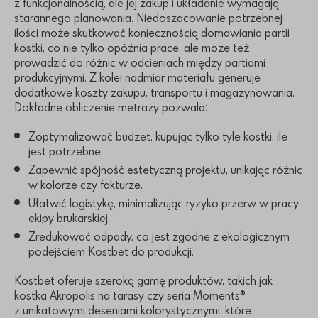
z funkcjonalnością, ale jej zakup i układanie wymagają
starannego planowania. Niedoszacowanie potrzebnej
ilości może skutkować koniecznością domawiania partii
kostki, co nie tylko opóźnia prace, ale może też
prowadzić do różnic w odcieniach między partiami
produkcyjnymi. Z kolei nadmiar materiału generuje
dodatkowe koszty zakupu, transportu i magazynowania.
Dokładne obliczenie metraży pozwala:
Zoptymalizować budżet, kupując tylko tyle kostki, ile
jest potrzebne.
Zapewnić spójność estetyczną projektu, unikając różnic
w kolorze czy fakturze.
Ułatwić logistykę, minimalizując ryzyko przerw w pracy
ekipy brukarskiej.
Zredukować odpady, co jest zgodne z ekologicznym
podejściem Kostbet do produkcji.
Kostbet oferuje szeroką gamę produktów, takich jak
kostka Akropolis na tarasy czy seria Moments®
z unikatowymi deseniami kolorystycznymi, które